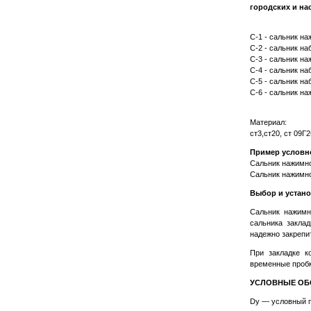
городских и на
С-1 - сальник на
С-2 - сальник наб
С-3 - сальник наж
С-4 - сальник наб
С-5 - сальник наб
С-6 - сальник наж
Материал:
ст3,ст20, ст 09Г
Пример условн
Сальник нажимно
Сальник нажимной
Выбор и устан
Сальник нажимн
сальника закла
надежно закрепи
При закладке к
временные пробк
УСЛОВНЫЕ ОБ
Dу — условный п