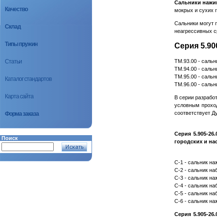
Сальники наж
Качество
мокрых и сухих 
Сальники могут п
Склад
неагрессивных с
Типы пружин
Серия 5.90
ТМ.93.00 - сальн
Статьи
ТМ.94.00 - сальн
ТМ.95.00 - сальн
Каталог стандартов
ТМ.96.00 - сальн
Карта сайта
В серии разрабо
условным проходо
соответствует Д
Форма заказа
Серия 5.905-2
Поиск
городских и на
С-1 - сальник на
С-2 - сальник наб
С-3 - сальник наж
С-4 - сальник наб
С-5 - сальник наб
С-6 - сальник наж
Серия 5.905-2