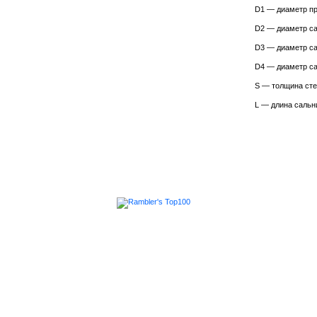
D1 — диаметр пр
D2 — диаметр са
D3 — диаметр са
D4 — диаметр са
S — толщина сте
L — длина сальн