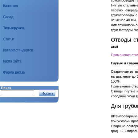
трубопроводов пр
Гнутые стальные
Качество
первую очередь
трубопроводах с
Склад
не менее 40 мм.
Для технологиче
Типы пружин
труб методом го
Отводы ст
Статьи
атм)
Каталог стандартов
Применение стал
Карта сайта
Гнутые и сварн
Сваренные из тр
Форма заказа
на давление до 
100%.
Применение отво
Поиск
Отводы гнутые и
холодной гибки 
Для трубо
Штампосварные 
при условии про
Сварные секторн
град. С. Спирал