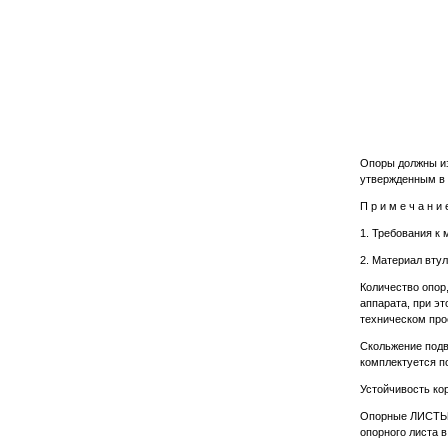
Опоры должны из
утвержденным в 
П р и м е ч а н и е
1. Требования к
2. Материал вту
Количество опор
аппарата, при э
техническом про
Скольжение подв
комплектуется п
Устойчивость ко
Опорные ЛИСТЫ д
опорного листа 