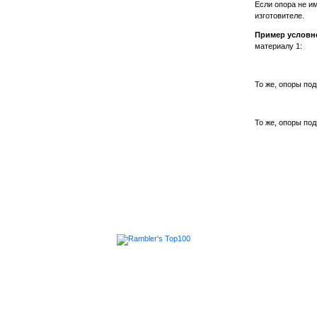
Если опора не и
изготовителе.
Пример условн
материалу 1:
То же, опоры под
То же, опоры по