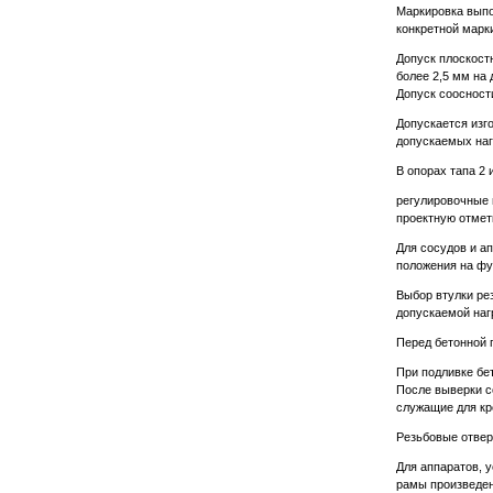
Маркировка выпо
конкретной марки
Допуск плоскостн
более 2,5 мм на 
Допуск соосности
Допускается изг
допускаемых наг
В опорах тапа 2 
регулировочные 
проектную отметк
Для сосудов и ап
положения на фу
Выбор втулки ре
допускаемой наг
Перед бетонной 
При подливке бе
После выверки с
служащие для кр
Резьбовые отвер
Для аппаратов, 
рамы произведен